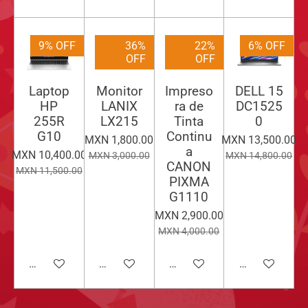
9% OFF
36%
22%
6% OFF
OFF
OFF
Laptop
Monitor
Impreso
DELL 15
HP
LANIX
ra de
DC1525
255R
LX215
Tinta
0
G10
Continu
MXN 1,800.00
MXN 13,500.00
a
MXN 10,400.00
MXN 3,000.00
MXN 14,800.00
CANON
MXN 11,500.00
PIXMA
G1110
MXN 2,900.00
MXN 4,000.00
Añadir al carrito
Añadir al carrito
Añadir al carrito
Añadir al carri