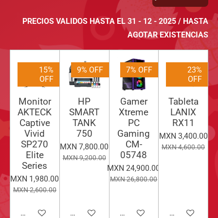
PRECIOS VALIDOS HASTA EL 31 - 12 - 2025 / HASTA
AGOTAR EXISTENCIAS
15%
9% OFF
7% OFF
23%
OFF
OFF
Monitor
HP
Gamer
Tableta
AKTECK
SMART
Xtreme
LANIX
Captive
TANK
PC
RX11
Vivid
750
Gaming
MXN 3,400.00
SP270
CM-
MXN 7,800.00
MXN 4,600.00
Elite
05748
MXN 9,200.00
Series
MXN 24,900.00
MXN 1,980.00
MXN 26,800.00
MXN 2,600.00
Añadir al carrito
Añadir al carrito
Añadir al carrito
Añadir al carri