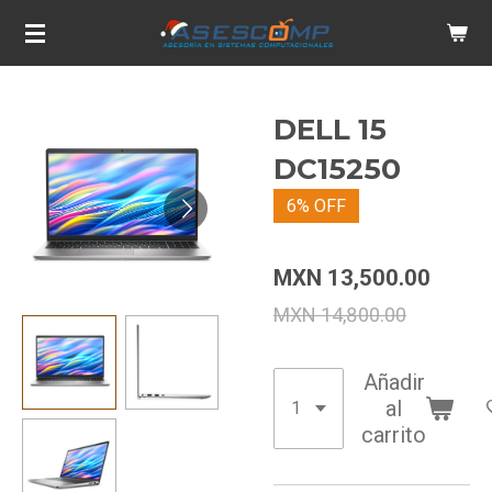
Ir
al
contenido
principal
DELL 15
DC15250
6% OFF
MXN 13,500.00
MXN 14,800.00
Añadir
al
carrito