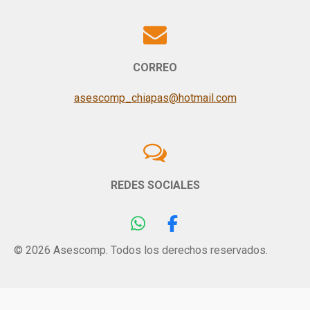
CORREO
asescomp_chiapas@hotmail.com
REDES SOCIALES
W
F
h
a
© 2026 Asescomp. Todos los derechos reservados.
a
c
t
e
s
b